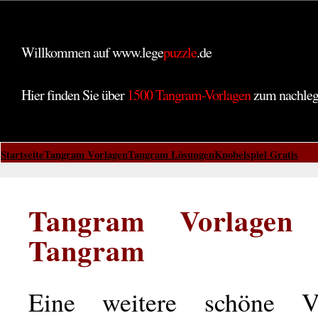
Willkommen auf www.lege
puzzle
.de
Hier finden Sie über
1500 Tangram-Vorlagen
zum nachle
Startseite
Tangram Vorlagen
Tangram Lösungen
Knobelspiel Gratis
Tangram Vorlagen 
Tangram
Eine weitere schöne Va