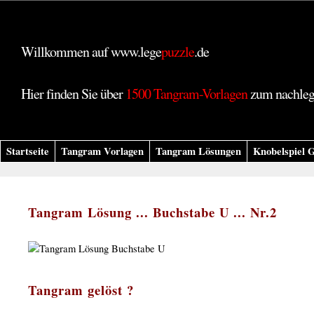
Willkommen auf www.lege
puzzle
.de
Hier finden Sie über
1500 Tangram-Vorlagen
zum nachle
Startseite
Tangram Vorlagen
Tangram Lösungen
Knobelspiel G
Tangram Lösung ... Buchstabe U ... Nr.2
Tangram gelöst ?