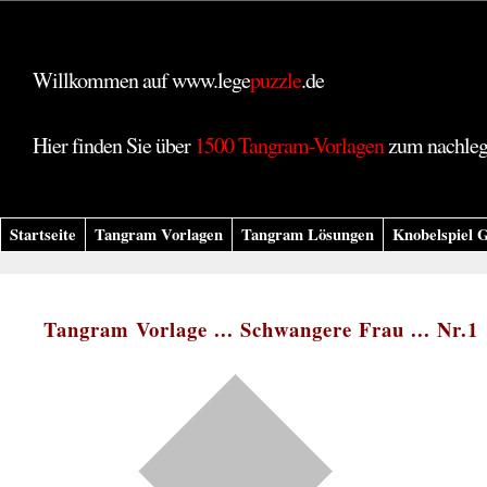
Willkommen auf www.lege
puzzle
.de
Hier finden Sie über
1500 Tangram-Vorlagen
zum nachle
Startseite
Tangram Vorlagen
Tangram Lösungen
Knobelspiel G
Tangram Vorlage ... Schwangere Frau ... Nr.1